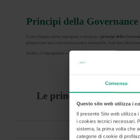
Principi della Governance d
Come Gruppo siamo impegnati a integrare i
principi della Govern
promuovere una crescita economica sostenibile. A tal fine adottiamo
Inoltre, ci impegniamo a coinvolgere i nostri stakeholder nel proces
Consenso
Le principali responsabi
Questo sito web utilizza i c
Il presente Sito web utilizza 
i cookies tecnici necessari. Pe
CDA DELLA C
sistema, la prima volta che acc
categorie di cookie di profilaz