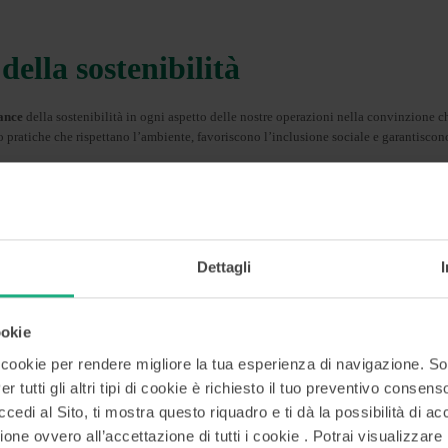
ella sostenibilità
ance
della sostenibilità in ogni aspetto delle nostre operazioni nella convinzione c
 pratiche che rispettano l’ambiente, favoriscono l’inclusione sociale e garantiscono
so decisionale e a monitorare costantemente le nostre performance e attività affinché
Dettagli
lità in materia di sostenibilità c
ookie
Comitati del Gruppo MCC
i cookie per rendere migliore la tua esperienza di navigazione. So
r tutti gli altri tipi di cookie è richiesto il tuo preventivo consen
APOGRUPPO
edi al Sito, ti mostra questo riquadro e ti dà la possibilità di acc
ione ovvero all’accettazione di tutti i cookie . Potrai visualizzare