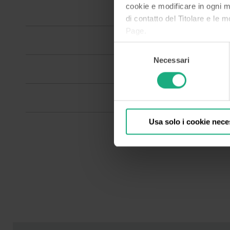
cookie e modificare in ogni 
COMITATO SOS
di contatto del Titolare e le m
Page.
COMITATO CON
Selezione
Necessari
del
COMITATO DI 
GRUPPO
consenso
COMITATO CRE
Usa solo i cookie nece
COMITATO PRO