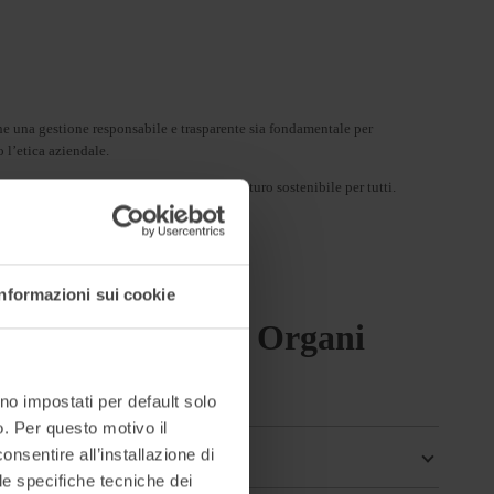
he una gestione responsabile e trasparente sia fondamentale per
 l’etica aziendale.
 contribuiscano alla costruzione di un futuro sostenibile per tutti.
Informazioni sui cookie
he fanno capo agli Organi
no impostati per default solo
so. Per questo motivo il
onsentire all’installazione di
 le specifiche tecniche dei