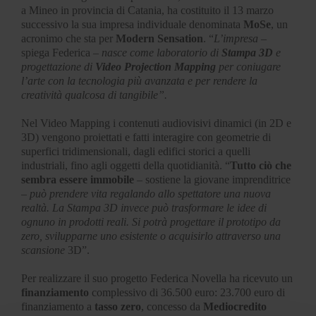
a Mineo in provincia di Catania, ha costituito il 13 marzo
successivo la sua impresa individuale denominata
MoSe
, un
acronimo che sta per
Modern Sensation
. “
L’impresa
–
spiega Federica –
nasce come laboratorio di
Stampa 3D
e
progettazione di
Video Projection Mapping
per coniugare
l’arte con la tecnologia più avanzata e per rendere la
creatività qualcosa di tangibile”.
Nel Video Mapping i contenuti audiovisivi dinamici (in 2D e
3D) vengono proiettati e fatti interagire con geometrie di
superfici tridimensionali, dagli edifici storici a quelli
industriali, fino agli oggetti della quotidianità. “
Tutto ciò che
sembra essere immobile
– sostiene la giovane imprenditrice
–
può prendere vita regalando allo spettatore una nuova
realtà. La Stampa 3D invece può trasformare le idee di
ognuno in prodotti reali. Si potrà progettare il prototipo da
zero, svilupparne uno esistente o acquisirlo attraverso una
scansione
3D”.
Per realizzare il suo progetto Federica Novella ha ricevuto un
finanziamento
complessivo di 36.500 euro: 23.700 euro di
finanziamento a
tasso zero
, concesso da
Mediocredito