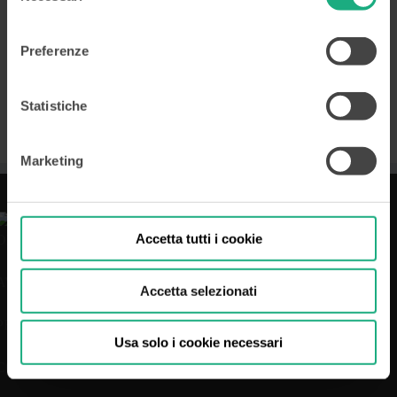
dati di contatto del Titolare e le modalità per la gestione
consenso
dei tuoi diritti sono disponibili nella
Privacy Policy
in
Preferenze
calce all’Home Page.
Statistiche
Marketing
Accetta tutti i cookie
DISCLAIMER
AVVERTENZE
Accetta selezionati
PRIVACY
Usa solo i cookie necessari
COOKIE POLICY