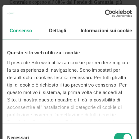
Centrale
e coperto all’
80%
dal
Fondo di Garanzia
, più
12.800 euro di contributo a
fondo perduto
erogato da
Invitalia
. E’ stato così possibile acquistare arredamenti
d’ufficio e di laboratorio, hardware di stampa e video
mapping, software di stampa e progettazione oltre che
Consenso
Dettagli
Informazioni sui cookie
sostenere spese per opere edili e per capitale circolante.
“
Grazie al finanziamento ottenuto con “Resto al Sud”
–
conclude Federica –
quello che originariamente era un
Questo sito web utilizza i cookie
sogno è diventato realtà. Un risultato che si è potuto
Il presente Sito web utilizza i cookie per rendere migliore
concretizzare anche per l’assistenza degli specialisti di
la tua esperienza di navigazione. Sono impostati per
Mediocredito Centrale che in questi mesi si sono mostrati
sempre disponibili e competenti con risposte celeri e
default solo i cookies tecnici necessari. Per tutti gli altri
puntuali
”.
tipi di cookie è richiesto il tuo preventivo consenso. Per
questo motivo il sistema, la prima volta che accedi al
Sito, ti mostra questo riquadro e ti dà la possibilità di
acconsentire all’installazione di categorie di cookie di
SEGUICI
profilazione ovvero all’accettazione di tutti i cookie .
Potrai visualizzare le specifiche tecniche dei cookie e
modificare in ogni momento le scelte già accordate
Selezione
accedendo alla
Cookies Policy
. Le altre informazioni, i
Necessari
del