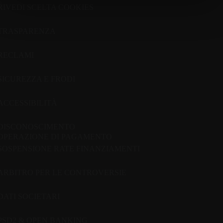
RIVEDI SCELTA COOKIES
TRASPARENZA
RECLAMI
SICUREZZA E FRODI
ACCESSIBILITÀ
DISCONOSCIMENTO
OPERAZIONE DI PAGAMENTO
SOSPENSIONE RATE FINANZIAMENTI
ARBITRO PER LE CONTROVERSIE
DATI SOCIETARI
PSD2 & OPEN BANKING