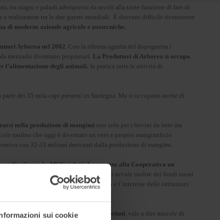
a, tra stagni e paludi adempienti da secoli alla triste funzione di fare di
e e realizzatore tra le due guerre mondiali. È davvero difficile riconoscere
ema di moderne aziende agricole e zootecniche.
uttori Arborea nel 2002
. Con la riforma agraria del dopoguerra i
, da mezzadri diventano proprietari.
La Produttori di Arborea si occupa
per l’alimentazione degli animali.
In pratica tutte le attività di
ma parte dei 35 mila capi presenti in Sardegna. Ma si occupano anche di
lizzarsi nella produzione di mangimi
non solo per i bovini da latte ma
piccolo mulino che oggi è diventato un vero e proprio mangimificio
plessivo con 32-33 milioni derivanti dalla produzione di mangimi.
iocredito Centrale. MCC, infatti, ha erogato alla Cooperativa un
Innovation&Digitalisation.
L’operazione si avvale inoltre dei fondi messi
strategica del progetto per il territorio e l’interesse delle istituzioni
 linea 4.0 di produzione di mangimi pellettati
, vale a dire miscele di
Informazioni sui cookie