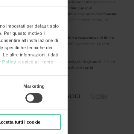
macchina è nota come cubettatrice). Nell’ambito del medesimo programma di
il benessere del bestiame
.
Sono previste, infine, opere di
o di tutte le materie prime che non è possibile acquistate direttamente
na strategia che, oltre a puntare alla qualità delle materie prime, ha
no impostati per default solo
so. Per questo motivo il
gestito da Invitalia e dei contratti di filiera zootecnica e di filiera
onsentire all’installazione di
carti cerealicoli e dell’ortofrutta, nonché i reflui zootecnici. La parte
 le specifiche tecniche dei
 di animali domestici.
 Le altre informazioni, i dati
 Policy
in calce all’Home
ndo per ampliare la rete distributiva in Sardegna
: dagli attuali 8 punti
angimi nelle aree dove c’è forte presenza di ovicaprini
.
Marketing
SEGUICI
ccetta tutti i cookie