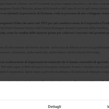
ni forma di coltura, con rivi scorrenti in pieno regime anarchico, con oltre cinquant
ngegnere Giulio Dolcetta, prima della bonifica dell’area di cui fu egli stesso ideator
o occidentale in provincia di Oristano, vede la presenza di uno sviluppato sist
segnatari Etfas che nasce nel 1955 per poi cambiare nome in Cooperativa Prod
o, dal Friuli-Venezia Giulia e dall’Emilia Romagna durante il periodo della bonifica
latte, come la vendita delle materie prime per coltivare i terreni e dei prodotti 
te all’allevamento dei bovini da latte: nella zona di Arborea si trova la grandissi
imousine, chorolaise, sardo-modicana, sardo-bruna e incroci frisoni-blu belga.
con la realizzazione di importanti investimenti che le hanno consentito di specia
ù 500 mila capre, il 46% del parco ovicaprino italiano). Il tutto è iniziato con un 
della Cooperativa. Quest’anno si prevede di arrivare a 82 milioni di fatturato com
ulteriori investimenti che sta realizzando anche grazie alla partnership con Med
 70% del Fondo europeo degli investimenti nell’ambito del programma InvestEU 
niziative di sviluppo economico e innovazione tecnologica, evidenziando la rilevanza 
fiancano a un finanziamento agevolato di 3 milioni di Ismea, sarà realizzata una
Dettagli