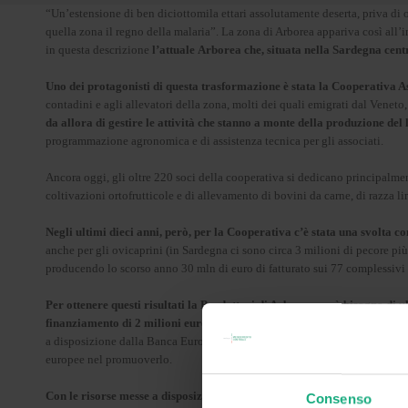
“Un’estensione di ben diciottomila ettari assolutamente deserta, priva di og
quella zona il regno della malaria”. La zona di Arborea appariva così all’i
in questa descrizione
l’attuale
Arborea che, situata nella Sardegna centr
Uno dei protagonisti di questa trasformazione è stata la
Cooperativa As
contadini e agli allevatori della zona, molti dei quali emigrati dal Venet
da allora di gestire le attività che stanno a monte della produzione del 
programmazione agronomica e di assistenza tecnica per gli associati.
Ancora oggi, gli oltre 220 soci della cooperativa si dedicano principalmen
coltivazioni ortofrutticole e di allevamento di bovini da carne, di razza l
Negli ultimi dieci anni, però, per la Cooperativa c’è stata una svolta 
anche per gli ovicaprini (in Sardegna ci sono circa 3 milioni di pecore pi
producendo lo scorso anno 30 mln di euro di fatturato sui 77 complessivi 
Per ottenere questi risultati la Produttori di Arborea avrà bisogno di 
finanziamento di 2 milioni euro della durata di 7 con la garanzia al
a disposizione dalla Banca Europea per gli Investimenti per il sostegno a i
europee nel promuoverlo.
Con le risorse messe a disposizione da Mediocredito Centrale, che si af
Consenso