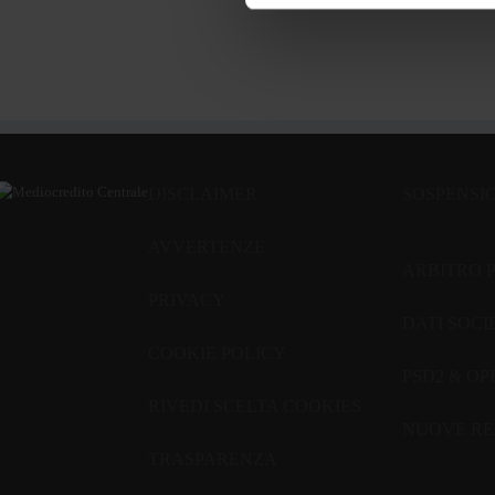
DISCLAIMER
SOSPENSI
AVVERTENZE
ARBITRO 
PRIVACY
DATI SOCI
COOKIE POLICY
PSD2 & O
RIVEDI SCELTA COOKIES
NUOVE RE
TRASPARENZA