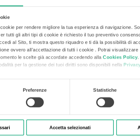
i cilindri (anche se, piccola curiosità, vengono chiamati cubetti e, per questo, la 
r l’alimentazione degli animali e un impianto di ventilazione 4.0 per migliorare 
cui la Cooperativa ha ottenuto la concessione per facilitare l’approvvigionament
ookie
la Cooperativa per l’approvvigionamento è rivolta ai suppliers del territorio sardo. U
i cookie per rendere migliore la tua esperienza di navigazione. So
 del trasporto merci.
r tutti gli altri tipi di cookie è richiesto il tuo preventivo consen
a sta realizzando nell’ambito del contratto di sviluppo della logistica alimentare 
edi al Sito, ti mostra questo riquadro e ti dà la possibilità di acc
 di uno a biogas che utilizzerà la parte liquida degli scarti della macellazione, gli s
ione ovvero all’accettazione di tutti i cookie . Potrai visualizzare
 4.0 per la produzione di farine di carne destinate esclusivamente all’alimentazione
momento le scelte già accordate accedendo alla
Cookies Policy
.
odalità per la gestione dei tuoi diritti sono disponibili nella
Privacy
rogetti per continuare a crescere nel prossimo futuro.
Oggi, tra l’altro, sta lavora
vedono anche di sbarcare nella penisola, soprattutto per commercializzare i m
Preferenze
Statistiche
ssari
Accetta selezionati
A