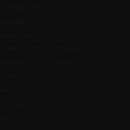
SICUREZZA E FRODI
ACCESSIBILITÀ
DISCONOSCIMENTO
OPERAZIONE DI PAGAMENTO
SOSPENSIONE RATE FINANZIAMENTI
ARBITRO PER LE CONTROVERSIE
DATI SOCIETARI
PSD2 & OPEN BANKING
NUOVE REGOLE EUROPEE SUL DEFAULT
WHISTLEBLOWING