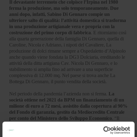
Il devastante terremoto che colpisce l’Irpina nel 1980
ferma la produzione, ma solo temporaneamente. Due
anni dopo, infatti, Sabino Di Gennaro compie un
ulteriore salto di qualità: l’attività domestica si trasforma
in una produzione artigianale vera e propria con la
costruzione del primo corpo di fabbrica
. E ritorniamo così
alla quarta generazione della famiglia Di Gennaro, quella di
Caroline, Nicola e Adriano, i nipoti del Cavaliere, La
produzione di dolci rimane sempre a Ospedaletto d’Alpinolo
anche quando viene fondata la DG3 Dolciaria, ereditando le
attività della ditta artigiana Cav. Nicola Di Gennaro, e lo
stabilimento si amplia fino ad arrivare a una superficie
complessiva di 12.000 mq. Nel paese si trova anche La
Bottega Di Gennaro, il punto vendita della società.
Nel periodo della pandemia l’azienda non si ferma.
La
società ottiene nel 2021 da BPM un finanziamento di un
milione di euro a 72 mesi, assistito dalla copertura al 90%
del Fondo di garanzia, gestito da Mediocredito Centrale
per conto del Ministero dello Sviluppo Economico
. “Il
finanziamento – precisa Nicola Di Gennaro – è stato
utilizzato per il pagamento dei fornitori correnti permettendo
alla DG3 Dolciaria di consolidare ulteriormente la gestione