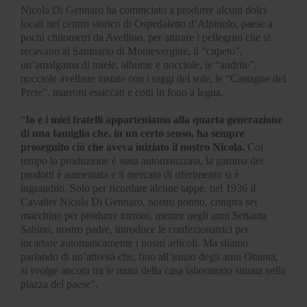
Nicola Di Gennaro ha cominciato a produrre alcuni dolci
locali nel centro storico di Ospedaletto d’Alpinolo, paese a
pochi chilometri da Avellino, per attirare i pellegrini che si
recavano al Santuario di Montevergine, il “cupeto”,
un’amalgama di miele, albume e nocciole, le “andrite”,
nocciole avellane tostate con i raggi del sole, le “Castagne del
Prete”, marroni essiccati e cotti in fono a legna.
“
Io e i miei fratelli apparteniamo alla quarta generazione
di una famiglia che, in un certo senso, ha sempre
proseguito ciò che aveva iniziato il nostro Nicola.
Col
tempo la produzione è stata automatizzata, la gamma dei
prodotti è aumentata e il mercato di riferimento si è
ingrandito. Solo per ricordare alcune tappe, nel 1936 il
Cavalier Nicola Di Gennaro, nostro nonno, compra sei
macchine per produrre torroni, mentre negli anni Settanta
Sabino, nostro padre, introduce le confezionatrici per
incartare automaticamente i nostri articoli. Ma stiamo
parlando di un’attività che, fino all’inizio degli anni Ottanta,
si svolge ancora tra le mura della casa laboratorio situata nella
piazza del paese”.