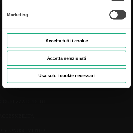
DISCLAIMER
Marketing
AVVERTENZE
PRIVACY
Accetta tutti i cookie
COOKIE POLICY
Accetta selezionati
RIVEDI SCELTA COOKIES
TRASPARENZA
Usa solo i cookie necessari
RECLAMI
SICUREZZA E FRODI
ACCESSIBILITÀ
DISCONOSCIMENTO