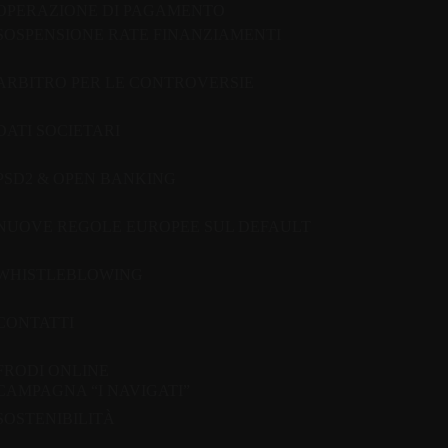
OPERAZIONE DI PAGAMENTO
SOSPENSIONE RATE FINANZIAMENTI
ARBITRO PER LE CONTROVERSIE
DATI SOCIETARI
PSD2 & OPEN BANKING
NUOVE REGOLE EUROPEE SUL DEFAULT
WHISTLEBLOWING
CONTATTI
FRODI ONLINE
CAMPAGNA “I NAVIGATI”
SOSTENIBILITÀ