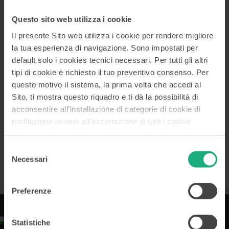
Amministrazione i migliori auguri di buon lavoro.
Questo sito web utilizza i cookie
Una sintesi del curriculum vitae dei Consiglieri sarà
disponibile sul sito internet della Banca (
www.mcc.it
).
Il presente Sito web utilizza i cookie per rendere migliore
la tua esperienza di navigazione. Sono impostati per
Leggi il
Comunicato stampa
default solo i cookies tecnici necessari. Per tutti gli altri
tipi di cookie è richiesto il tuo preventivo consenso. Per
questo motivo il sistema, la prima volta che accedi al
Sito, ti mostra questo riquadro e ti dà la possibilità di
SEGUICI
acconsentire all’installazione di categorie di cookie di
profilazione ovvero all’accettazione di tutti i cookie .
Potrai visualizzare le specifiche tecniche dei cookie e
modificare in ogni momento le scelte già accordate
Selezione
accedendo alla
Cookies Policy
. Le altre informazioni, i
Necessari
del
dati di contatto del Titolare e le modalità per la gestione
consenso
dei tuoi diritti sono disponibili nella
Privacy Policy
in
Preferenze
calce all’Home Page.
Statistiche