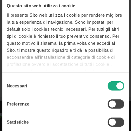
stabilito con il
Decreto direttoriale del 9 marzo 2020
la
Questo sito web utilizza i cookie
chiusura dei termini per la presentazione delle
domande a partire dalle h. 10 dello stesso 9 marzo
Il presente Sito web utilizza i cookie per rendere migliore
2020.
la tua esperienza di navigazione. Sono impostati per
default solo i cookies tecnici necessari. Per tutti gli altri
tipi di cookie è richiesto il tuo preventivo consenso. Per
questo motivo il sistema, la prima volta che accedi al
SEGUICI
Sito, ti mostra questo riquadro e ti dà la possibilità di
acconsentire all’installazione di categorie di cookie di
profilazione ovvero all’accettazione di tutti i cookie .
Potrai visualizzare le specifiche tecniche dei cookie e
modificare in ogni momento le scelte già accordate
Selezione
accedendo alla
Cookies Policy
. Le altre informazioni, i
Necessari
del
dati di contatto del Titolare e le modalità per la gestione
consenso
dei tuoi diritti sono disponibili nella
Privacy Policy
in
Preferenze
calce all’Home Page.
Statistiche
DISCLAIMER