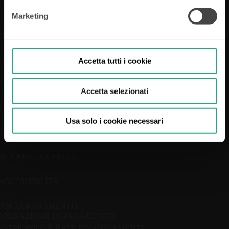
AVVERTENZE
Marketing
PRIVACY
COOKIE POLICY
Accetta tutti i cookie
RIVEDI SCELTA COOKIES
Accetta selezionati
TRASPARENZA
Usa solo i cookie necessari
RECLAMI
SICUREZZA E FRODI
ACCESSIBILITÀ
DISCONOSCIMENTO
OPERAZIONE DI PAGAMENTO
SOSPENSIONE RATE FINANZIAMENTI