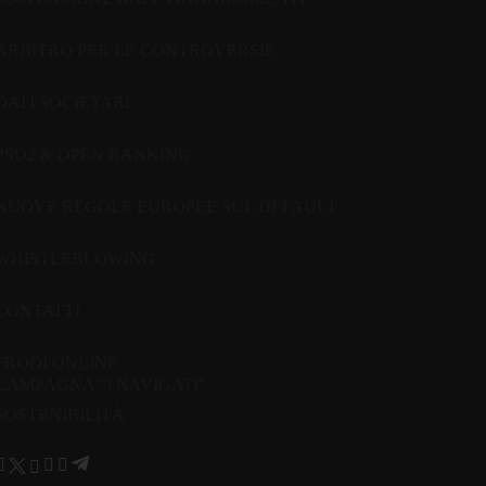
ARBITRO PER LE CONTROVERSIE
DATI SOCIETARI
PSD2 & OPEN BANKING
NUOVE REGOLE EUROPEE SUL DEFAULT
WHISTLEBLOWING
CONTATTI
FRODI ONLINE
CAMPAGNA “I NAVIGATI”
SOSTENIBILITÀ