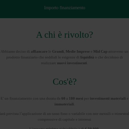
Importo finanziamento
A chi è rivolto?
Abbiamo deciso di
affiancare
le
Grandi
,
Medie Imprese
e
Mid Cap
attraverso un
prodotto finanziario che soddisfi le esigenze di
liquidità
o che decidono di
realizzare
nuovi investimenti
.
Cos'è?
E’ un finanziamento con una durata da
60
a
180 mesi
per
investimenti materiali
e
immateriali
.
Sarà prevista l’applicazione di un tasso fisso o variabile con rate mensili o trimestral
comprensive di capitale e interessi
L’importo
minimo
richiedibile è di
€ 50.000
.