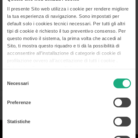
Il presente Sito web utilizza i cookie per rendere migliore
Contattaci
la tua esperienza di navigazione. Sono impostati per
default solo i cookies tecnici necessari. Per tutti gli altri
tipi di cookie è richiesto il tuo preventivo consenso. Per
questo motivo il sistema, la prima volta che accedi al
Sito, ti mostra questo riquadro e ti dà la possibilità di
acconsentire all’installazione di categorie di cookie di
Foglio informativo
profilazione ovvero all’accettazione di tutti i cookie .
Potrai visualizzare le specifiche tecniche dei cookie e
modificare in ogni momento le scelte già accordate
Selezione
LEGGI
accedendo alla
Cookies Policy
. Le altre informazioni, i
Necessari
del
dati di contatto del Titolare e le modalità per la gestione
consenso
dei tuoi diritti sono disponibili nella
Privacy Policy
in
Preferenze
calce all’Home Page.
Statistiche