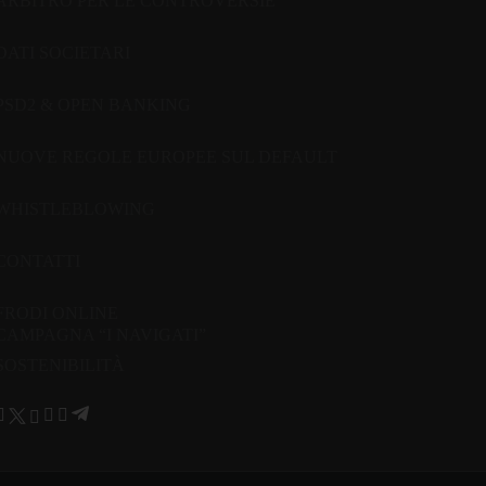
ARBITRO PER LE CONTROVERSIE
DATI SOCIETARI
PSD2 & OPEN BANKING
NUOVE REGOLE EUROPEE SUL DEFAULT
WHISTLEBLOWING
CONTATTI
FRODI ONLINE
CAMPAGNA “I NAVIGATI”
SOSTENIBILITÀ