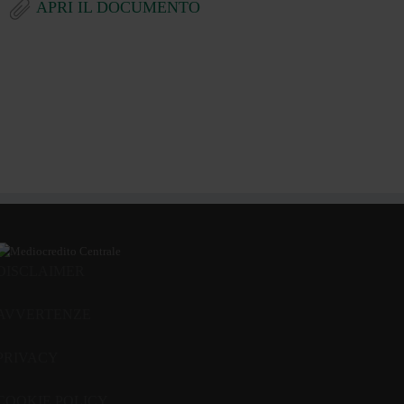
APRI IL DOCUMENTO
DISCLAIMER
AVVERTENZE
PRIVACY
COOKIE POLICY