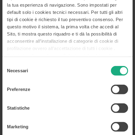
la tua esperienza di navigazione. Sono impostati per
default solo i cookies tecnici necessari. Per tutti gli altri
Dilazioni di Pagamento
tipi di cookie è richiesto il tuo preventivo consenso. Per
APRI IL DOCUMENTO
questo motivo il sistema, la prima volta che accedi al
Sito, ti mostra questo riquadro e ti dà la possibilità di
acconsentire all’installazione di categorie di cookie di
profilazione ovvero all’accettazione di tutti i cookie .
Potrai visualizzare le specifiche tecniche dei cookie e
CresciPMI – Canale Confidi
modificare in ogni momento le scelte già accordate
Selezione
APRI IL DOCUMENTO
accedendo alla
Cookies Policy
. Le altre informazioni, i
Necessari
del
dati di contatto del Titolare e le modalità per la gestione
consenso
dei tuoi diritti sono disponibili nella
Privacy Policy
in
Preferenze
calce all’Home Page.
CresciPMI – Canale Mediatori
Statistiche
APRI IL DOCUMENTO
Marketing