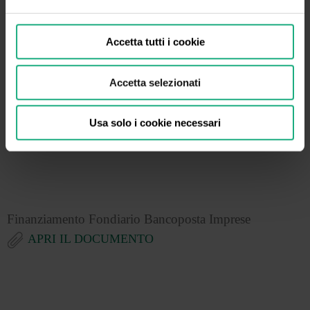
Finanziamento Incasso Bollettini Bancoposta Imprese
APRI IL DOCUMENTO
Accetta tutti i cookie
Accetta selezionati
Finanziamento Chirografario Bancoposta Imprese
Usa solo i cookie necessari
APRI IL DOCUMENTO
Finanziamento Fondiario Bancoposta Imprese
APRI IL DOCUMENTO