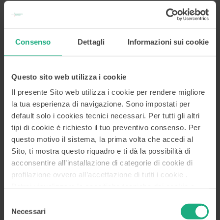
Telefono
0647911
Consenso
Dettagli
Informazioni sui cookie
Ufficio stampa
Questo sito web utilizza i cookie
ufficiostampagruppo@mcc.it
Il presente Sito web utilizza i cookie per rendere migliore
la tua esperienza di navigazione. Sono impostati per
default solo i cookies tecnici necessari. Per tutti gli altri
tipi di cookie è richiesto il tuo preventivo consenso. Per
Posta certificata
questo motivo il sistema, la prima volta che accedi al
bdm-mcc@postacertificata.mcc.it
Sito, ti mostra questo riquadro e ti dà la possibilità di
acconsentire all’installazione di categorie di cookie di
profilazione ovvero all’accettazione di tutti i cookie .
Potrai visualizzare le specifiche tecniche dei cookie e
Responsabile della protezione dati
modificare in ogni momento le scelte già accordate
Selezione
dpo-mcc@postacertificata.mcc.it
accedendo alla
Cookies Policy
. Le altre informazioni, i
Necessari
del