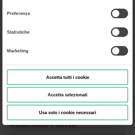
dati di contatto del Titolare e le modalità per la gestione
consenso
dei tuoi diritti sono disponibili nella
Privacy Policy
in
Preferenze
calce all’Home Page.
Lavora con noi
Statistiche
Marketing
Valorizziamo le Persone come
Patrimonio dell’azienda
Accetta tutti i cookie
Accetta selezionati
Non trovi la posizione lavorativa che cerchi?
Invia il tuo CV
Usa solo i cookie necessari
Cosa significa lavorare per
Mediocredito Centrale?