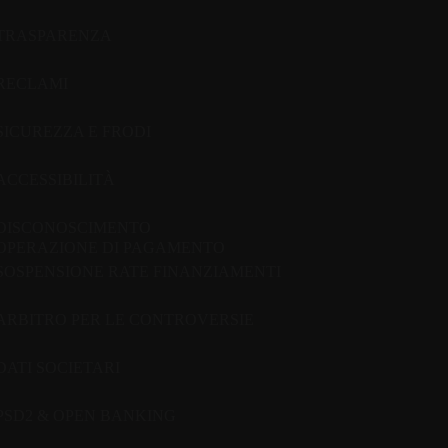
TRASPARENZA
RECLAMI
SICUREZZA E FRODI
ACCESSIBILITÀ
DISCONOSCIMENTO
OPERAZIONE DI PAGAMENTO
SOSPENSIONE RATE FINANZIAMENTI
ARBITRO PER LE CONTROVERSIE
DATI SOCIETARI
PSD2 & OPEN BANKING