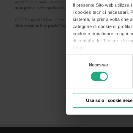
pandemia da Covid – ci spiega Antonelli – si è ricorsi a questo strumento so
Il presente Sito web utilizza 
in un periodo come quello della pandemia in cui non si emettevano fatture 
i cookies tecnici necessari. Pe
sistema, la prima volta che acc
Con 35 dipendenti l’attuale produzione annua ammonta a circa 430.000 botti
direttamente in loco perché l’azienda offre anche ospitalità enoturistica n
categorie di cookie di profilaz
cookie e modificare in ogni 
di contatto del Titolare e le m
Page.
Selezione
Necessari
del
consenso
Usa solo i cookie nece