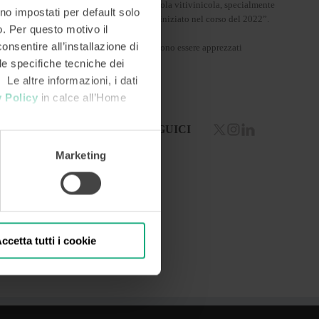
ente che male si addicono all’attività agricola vitivinicola, specialmente
no impostati per default solo
iario in quanto il pagamento delle rate è iniziato nel corso del 2022”.
so. Per questo motivo il
onsentire all’installazione di
he, insieme ad altre specialità umbre, possono essere apprezzati
 le specifiche tecniche dei
 Le altre informazioni, i dati
 Policy
in calce all’Home
SEGUICI
Marketing
ccetta tutti i cookie