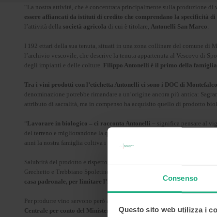
“La nostra attività, che è concentrata principalmente sulla produzione di 
essere affiancati da istituti di credito che comprendano la specificità 
l’attività della
società agricola
di cui è titolare,
Antonelli San Marco
.
I 192 ettari della sua tenuta, situati in una zona collinare del comune di
l’archivio vescovile, che descrive la tenuta appartenuta al Vescovo di Sp
degli impianti e delle colture.
Filippo Antonelli è il primo della famigli
Tra i vini prodotti con l’etichetta Antonelli ci sono i DOC di Montefal
denominazione potrebbe rimandare a un’origine ancora più antica: Sagranti
attributo di sacralità, ma in compenso ha acquisito quello di prodotto bio
“
Lavorare in biologico – ci racconta Antonelli
– significa pensare al vi
del terreno e migliorandone la qualità, favorendo l’autoregolazione delle 
anni la nostra famiglia coltiva i vigneti di San Marco”.
Salubrità del prodotto e rispetto dell’ambiente, dunque, ma anche vigneti
Grechetto e Trebbiano Spoletino, e due a bacca rossa, Sangiovese e Sagran
Consenso
casa padronale, per limitare l’impatto ambientale e per sviluppare la 
Per produrre vino servono però altri tipi di liquidi. Per questo l’azienda h
Questo sito web utilizza i c
Centrale per conto del Ministero dello Sviluppo economico, approfittan