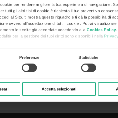
prattutto per sostituire linee di credito di anticipo fatture e scoperti di conto corr
i cookie per rendere migliore la tua esperienza di navigazione. So
e quindi era impossibile anticiparle; le operazioni hanno dato anche respiro finanz
r tutti gli altri tipi di cookie è richiesto il tuo preventivo consen
edi al Sito, ti mostra questo riquadro e ti dà la possibilità di acc
glie, per un fatturato di 3 milioni di cui il 25% derivante dall’export. Prodotti c
ell’antico Casale Satriano.
ione ovvero all’accettazione di tutti i cookie . Potrai visualizzare
momento le scelte già accordate accedendo alla
Cookies Policy
.
odalità per la gestione dei tuoi diritti sono disponibili nella
Privacy
Preferenze
Statistiche
ssari
Accetta selezionati
A