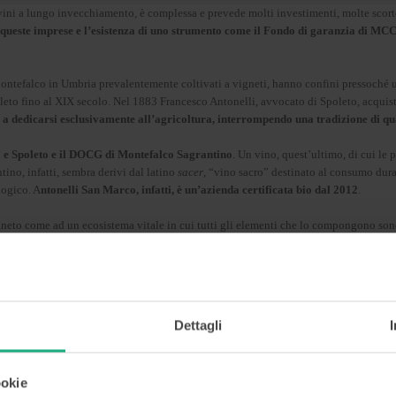
vini a lungo invecchiamento, è complessa e prevede molti investimenti, molte scorte
di queste imprese e l’esistenza di uno strumento come il Fondo di garanzia di MCC
 Montefalco in Umbria prevalentemente coltivati a vigneti, hanno confini pressoché 
oleto fino al XIX secolo. Nel 1883 Francesco Antonelli, avvocato di Spoleto, acqui
a a dedicarsi esclusivamente all’agricoltura, interrompendo una tradizione di qu
co e Spoleto e il DOCG di Montefalco Sagrantino
. Un vino, quest’ultimo, di cui le
no, infatti, sembra derivi dal latino
sacer
, “vino sacro” destinato al consumo duran
logico. A
ntonelli San Marco, infatti, è un’azienda certificata bio dal 2012
.
gneto come ad un ecosistema vitale in cui tutti gli elementi che lo compongono sono i
singole piante e riducendo gli apporti esterni.
È un percorso lento, i cui frutti n
 che possono esprimere al meglio le loro specificità per una produzione concentrata
tino. Dopo la raccolta effettuata a mano, l
a produzione vera e propria del vino ven
Dettagli
vinificazione per caduta
, cioè senza l’uso di pompe che danneggerebbero l’integrità
a effettuata
tra il 2020 e il 2021 cinque operazioni per complessivi 836mila euro
ookie
do dell’apertura al settore agricolo di questo strumento agevolativo inaugurat