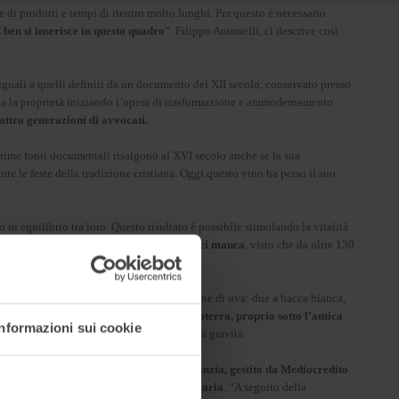
 di prodotti e tempi di rientro molto lunghi. Per questo è necessario
 ben si inserisce in questo quadro
”. Filippo Antonelli, ci descrive così
uguali a quelli definiti da un documento del XII secolo, conservato presso
sta la proprietà iniziando l’opera di trasformazione e ammodernamento
attro generazioni di avvocati.
 prime fonti documentali risalgono al XVI secolo anche se la sua
te le feste della tradizione cristiana. Oggi questo vino ha perso il suo
n equilibrio tra loro. Questo risultato è possibile stimolando la vitalità
on saranno immediati, ma la pazienza non ci manca
, visto che da oltre 130
 principalmente su quattro varietà autoctone di uva: due a bacca bianca,
e effettuata nella cantina costruita sottoterra, proprio sotto l’antica
Informazioni sui cookie
 delle bucce, ma sfruttando solo la forza di gravità.
 con copertura all’80% del Fondo di garanzia, gestito da Mediocredito
a durante il periodo dell’emergenza sanitaria
. “A seguito della