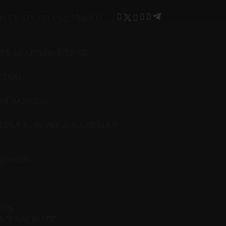
ONE RATE FINANZIAMENTI
PER LE CONTROVERSIE
ETARI
PEN BANKING
GOLE EUROPEE SUL DEFAULT
BLOWING
LINE
“I NAVIGATI”