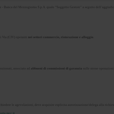
le - Banca del Mezzogiorno S.p.A. quale “Soggetto Gestore” a seguito dell’aggiudic
di Via (CIV) operanti
nei settori commercio, ristorazione e alloggio
.
zionati, associato ad
abbuoni di commissioni di garanzia
sulle stesse operazioni
hiedere le agevolazioni, deve acquisire esplicita autorizzazione/delega alla richies
ria.mcc.it.