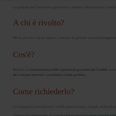
La gestione dell’intervento agevolativo è affidata a Mediocredito Centra
A chi è rivolto?
Micro, piccole e medie imprese, Consorzi di gestione e i Centri Integrati 
Cos'è?
Rilascio di
riassicurazioni delle esposizioni garantite dai Confidi
conven
dei costi per interessi
e
contributi a fondo perduto.
Come richiederlo?
La domanda è presentata dal Confidi convenzionato, il quale, al fine di ric
Tutta la documentazione necessaria è presente sul sito
www.commercioligu