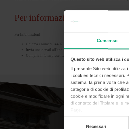
Per informazioni
Per informazioni
Consenso
Chiama i numeri 3440732800 – 3470874408 disponibili dal lunedì a
Invia una e-mail all’indirizzo info_ccl-gal@mcc.it
Compila il form presente nella
pagina dedicata
del sito di Cassa 
Questo sito web utilizza i c
Il presente Sito web utilizza 
i cookies tecnici necessari. Pe
sistema, la prima volta che acc
categorie di cookie di profilaz
cookie e modificare in ogni 
di contatto del Titolare e le m
Page.
Selezione
Necessari
del