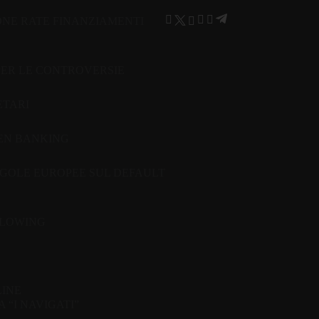
ONE RATE FINANZIAMENTI
PER LE CONTROVERSIE
ETARI
PEN BANKING
GOLE EUROPEE SUL DEFAULT
BLOWING
LINE
“I NAVIGATI”