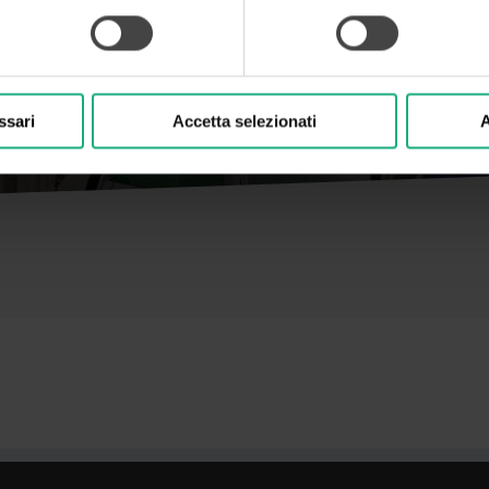
ssari
Accetta selezionati
A